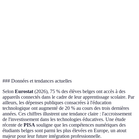
IA pour la
aux
Confidentialité
Forte
personnalisation
besoins
des données
des élèves
Applications
Accessible
Dépendance
d'apprentissage
Forte
à tous
internet
en ligne
Robots
Interaction
Maintenance
Faible
éducatifs
physique
technique
### Données et tendances actuelles
Selon
Eurostat
(2026), 75 % des élèves belges ont accès à des
appareils connectés dans le cadre de leur apprentissage scolaire. Par
ailleurs, les dépenses publiques consacrées à l'éducation
technologique ont augmenté de 20 % au cours des trois dernières
années. Ces chiffres illustrent une tendance claire : l'accroissement
de l'investissement dans les technologies éducatives. Une étude
récente de
PISA
souligne que les compétences numériques des
étudiants belges sont parmi les plus élevées en Europe, un atout
majeur pour leur future intégration professionnelle.