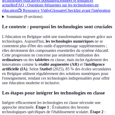
technologies éducatives populaires
Données et tendances
actuelles
FAQ : Questions fréquentes sur les technologies en
éducation
📺 Ressource Vidéo
Glossaire
Checklist avant l'intégration
Sommaire
(
9
sections
)
Le contexte : pourquoi les technologies sont cruciales
L'éducation en Belgique subit une transformation majeure grâce aux
technologies. Aujourd'hui,
les technologies numériques
ne se
contentent plus d'être des outils d'apprentissage supplémentaires ;
elles deviennent des composantes essentielles du système éducatif.
Cette progression ne concerne pas seulement l'utilisation des
ordinateurs
ou des
tablettes
en classe, mais inclut également des
innovations comme la
réalité augmentée (AR)
et l'
intelligence
artificielle (IA)
. Selon
Statbel
(2025), 85 % des écoles secondaires
en Belgique utilisent régulièrement des solutions numériques pour
l'enseignement, rendant ces technologies indispensables pour offrir
une éducation moderne et inclusive.
Les étapes pour intégrer les technologies en classe
Intégrer efficacement les technologies en classe nécessite une
approche structurée.
Étape 1
: Évaluation des besoins
technologiques spécifiques de l'établissement scolaire.
Étape 2
: