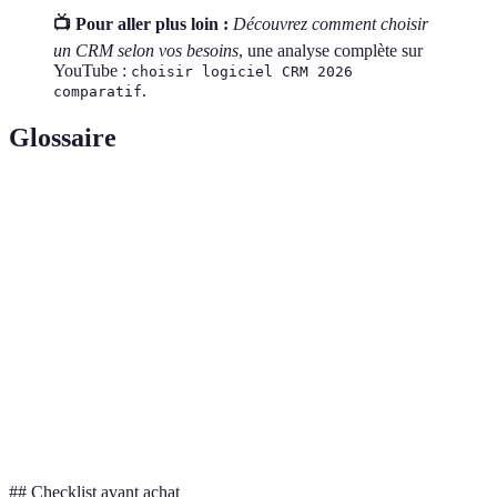
📺 Pour aller plus loin :
Découvrez comment choisir
un CRM selon vos besoins
, une analyse complète sur
YouTube :
choisir logiciel CRM 2026
.
comparatif
Glossaire
Terme
Définition
Outil de gestion de la relation client,
CRM
centralisant les informations clients
La capacité de connecter le CRM avec d'autres
Intégration
logiciels et outils existants
Processus de mise en place de tâches répétitives
Automatisation
automatisées
## Checklist avant achat