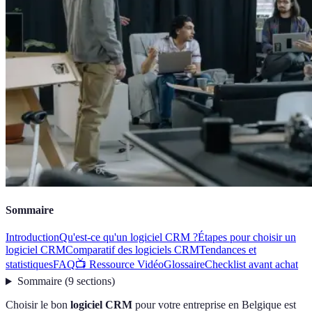
Sommaire
Introduction
Qu'est-ce qu'un logiciel CRM ?
Étapes pour choisir un
logiciel CRM
Comparatif des logiciels CRM
Tendances et
statistiques
FAQ
📺 Ressource Vidéo
Glossaire
Checklist avant achat
Sommaire
(
9
sections
)
Choisir le bon
logiciel CRM
pour votre entreprise en Belgique est