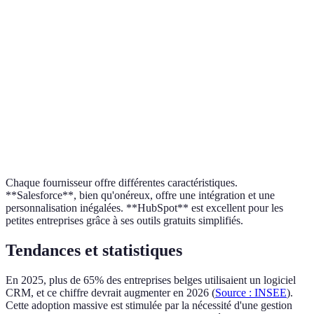
Interface
⭐⭐⭐⭐
⭐⭐⭐⭐⭐
⭐⭐⭐⭐⭐
conviviale
Intégration tiers
⭐⭐⭐⭐⭐
⭐⭐⭐⭐
⭐⭐⭐⭐
Gratuit à
Coût
Élevé
Abordable
Premium
Personnalisation
⭐⭐⭐⭐
⭐⭐⭐
⭐⭐⭐⭐
Chaque fournisseur offre différentes caractéristiques.
**Salesforce**, bien qu'onéreux, offre une intégration et une
personnalisation inégalées. **HubSpot** est excellent pour les
petites entreprises grâce à ses outils gratuits simplifiés.
Tendances et statistiques
En 2025, plus de 65% des entreprises belges utilisaient un logiciel
CRM, et ce chiffre devrait augmenter en 2026 (
Source : INSEE
).
Cette adoption massive est stimulée par la nécessité d'une gestion