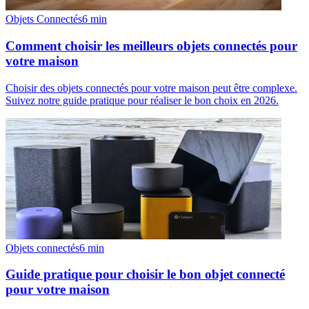
Objets Connectés
6
min
Comment choisir les meilleurs objets connectés pour
votre maison
Choisir des objets connectés pour votre maison peut être complexe.
Suivez notre guide pratique pour réaliser le bon choix en 2026.
Objets connectés
6
min
Guide pratique pour choisir le bon objet connecté
pour votre maison