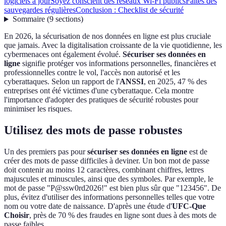
logiciels à jour
Soyez conscient des réseaux Wi-Fi publics
Faites des
sauvegardes régulières
Conclusion : Checklist de sécurité
Sommaire
(
9
sections
)
En 2026, la sécurisation de nos données en ligne est plus cruciale
que jamais. Avec la digitalisation croissante de la vie quotidienne, les
cybermenaces ont également évolué.
Sécuriser ses données en
ligne
signifie protéger vos informations personnelles, financières et
professionnelles contre le vol, l'accès non autorisé et les
cyberattaques. Selon un rapport de l'
ANSSI
, en 2025, 47 % des
entreprises ont été victimes d'une cyberattaque. Cela montre
l'importance d'adopter des pratiques de sécurité robustes pour
minimiser les risques.
Utilisez des mots de passe robustes
Un des premiers pas pour
sécuriser ses données en ligne
est de
créer des mots de passe difficiles à deviner. Un bon mot de passe
doit contenir au moins 12 caractères, combinant chiffres, lettres
majuscules et minuscules, ainsi que des symboles. Par exemple, le
mot de passe "P@ssw0rd2026!" est bien plus sûr que "123456". De
plus, évitez d'utiliser des informations personnelles telles que votre
nom ou votre date de naissance. D'après une étude d'
UFC-Que
Choisir
, près de 70 % des fraudes en ligne sont dues à des mots de
passe faibles.