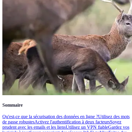
Sommaire
Qu'est-ce que la sécurisation des données en ligne ?
Utilisez des mots
de passe robustes
Activez l'authentification à deux facteurs
Soyez
prudent avec les emails et les liens
Utilisez un VPN fiable
Gardez vos