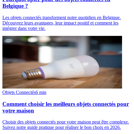
Belgique ?
Les objets connectés transforment notre quotidien en Belgique.
Découvrez leurs avantages, leur impact positif et comment les
intégrer dans votre vie.
Objets Connectés
6
min
Comment choisir les meilleurs objets connectés pour
votre maison
Choisir des objets connectés pour votre maison peut être complexe.
Suivez notre guide pratique pour réaliser le bon choix en 2026.