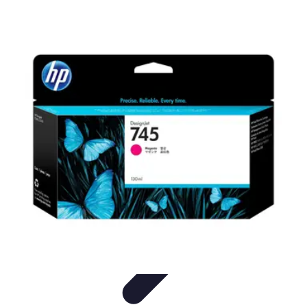
Connect Belgium
Objets Connectés
Guides et Tutoriels
Sécurité des objets
connectés
Tendances
Objets connectés
Connect Belgium