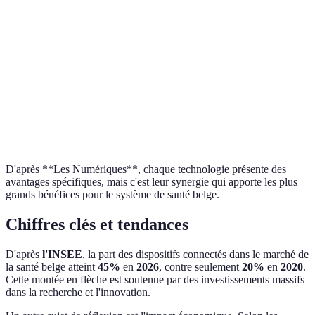
Accessibilité
Haute
Moyenne
Coût
Modéré
Élevé
Précision
Bonne
Excellente
Impact
Préventif
Curatif
Santé
D'après **Les Numériques**, chaque technologie présente des
avantages spécifiques, mais c'est leur synergie qui apporte les plus
grands bénéfices pour le système de santé belge.
Chiffres clés et tendances
D'après
l'INSEE
, la part des dispositifs connectés dans le marché de
la santé belge atteint
45%
en
2026
, contre seulement
20%
en
2020
.
Cette montée en flèche est soutenue par des investissements massifs
dans la recherche et l'innovation.