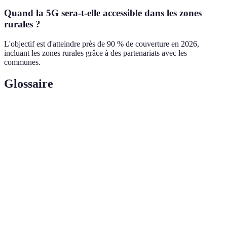
Quand la 5G sera-t-elle accessible dans les zones
rurales ?
L'objectif est d'atteindre près de 90 % de couverture en 2026,
incluant les zones rurales grâce à des partenariats avec les
communes.
Glossaire
Terme
Définition
Cinquième génération de technologie mobile, offrant
5G
des vitesses élevées et une latence faible.
Internet des objets, la connexion de divers appareils à
IoT
internet pour la collecte de données et le contrôle à
distance.
Délai entre l'envoi et la réception d'une donnée sur un
Latence