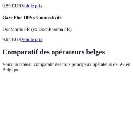
9.59
EUR
Voir le prix
Gaze Plus 10Pcs Connectivité
DocMorris FR (ex DoctiPharma FR)
9.94
EUR
Voir le prix
Comparatif des opérateurs belges
Voici un tableau comparatif des trois principaux opérateurs de 5G en
Belgique :
Critère
Proximus
Orange
Telenet
Couverture 5G
85 %
78 %
70 %
Jusqu'à
Vitesse de
Jusqu'à 1,5
Jusqu'à 2 Gbps
1,8
téléchargement
Gbps
Gbps