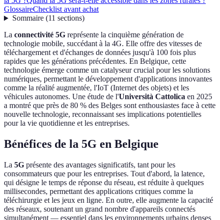
la 5G ?
Quand la 5G sera-t-elle accessible dans les zones rurales ?
Glossaire
Checklist avant achat
Sommaire
(
11
sections
)
La
connectivité 5G
représente la cinquième génération de
technologie mobile, succédant à la 4G. Elle offre des vitesses de
téléchargement et d'échanges de données jusqu'à 100 fois plus
rapides que les générations précédentes. En Belgique, cette
technologie émerge comme un catalyseur crucial pour les solutions
numériques, permettant le développement d'applications innovantes
comme la réalité augmentée, l'IoT (Internet des objets) et les
véhicules autonomes. Une étude de l'
Università Cattolica
en 2025
a montré que près de 80 % des Belges sont enthousiastes face à cette
nouvelle technologie, reconnaissant ses implications potentielles
pour la vie quotidienne et les entreprises.
Bénéfices de la 5G en Belgique
La
5G
présente des avantages significatifs, tant pour les
consommateurs que pour les entreprises. Tout d'abord, la latence,
qui désigne le temps de réponse du réseau, est réduite à quelques
millisecondes, permettant des applications critiques comme la
téléchirurgie et les jeux en ligne. En outre, elle augmente la capacité
des réseaux, soutenant un grand nombre d'appareils connectés
simultanément — essentiel dans les environnements urbains denses