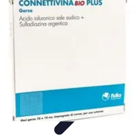
Connect Belgium
Objets Connectés
Guides et Tutoriels
Sécurité des objets
connectés
Tendances
Objets connectés
Connect Belgium