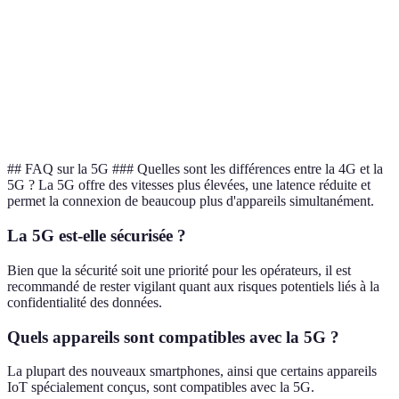
Tarifs moyen
35 EUR
32 EUR
30 EUR
(mensuel)
Meilleure
Offre
Options de
Avantages
couverture en
de data
divertissement
distinctifs
zones rurales
partagée
incluses
## FAQ sur la 5G ### Quelles sont les différences entre la 4G et la
5G ? La 5G offre des vitesses plus élevées, une latence réduite et
permet la connexion de beaucoup plus d'appareils simultanément.
La 5G est-elle sécurisée ?
Bien que la sécurité soit une priorité pour les opérateurs, il est
recommandé de rester vigilant quant aux risques potentiels liés à la
confidentialité des données.
Quels appareils sont compatibles avec la 5G ?
La plupart des nouveaux smartphones, ainsi que certains appareils
IoT spécialement conçus, sont compatibles avec la 5G.