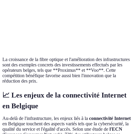
z
ur
Di
la
ADSL
24 Mbps
17%
le
ru
La croissance de la fibre optique et l'amélioration des infrastructures
sont des exemples concrets des investissements effectués par les
opérateurs belges, tels que **Proximus** et **Voo**. Cette
compétition bénéfique favorise aussi bien l'innovation que la
réduction des prix.
📈 Les enjeux de la connectivité Internet
en Belgique
Au-delà de l'infrastructure, les enjeux liés à la
connectivité Internet
en Belgique touchent des aspects variés tels que la cybersécurité, la
qualité du service et l'égalité d'accès. Selon une étude de
l'ECN