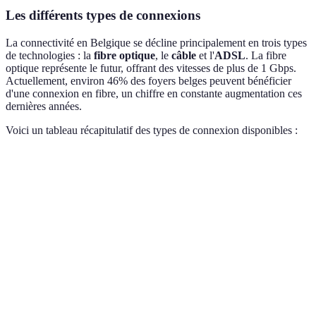
Les différents types de connexions
La connectivité en Belgique se décline principalement en trois types
de technologies : la
fibre optique
, le
câble
et l'
ADSL
. La fibre
optique représente le futur, offrant des vitesses de plus de 1 Gbps.
Actuellement, environ 46% des foyers belges peuvent bénéficier
d'une connexion en fibre, un chiffre en constante augmentation ces
dernières années.
Voici un tableau récapitulatif des types de connexion disponibles :
Type de connexion
Vitesse moyenne
Disponibilité (%)
A
Tr
vi
Fibre optique
1 Gbps
46%
fa
la
Ex
p
Câble
600 Mbps
35%
da