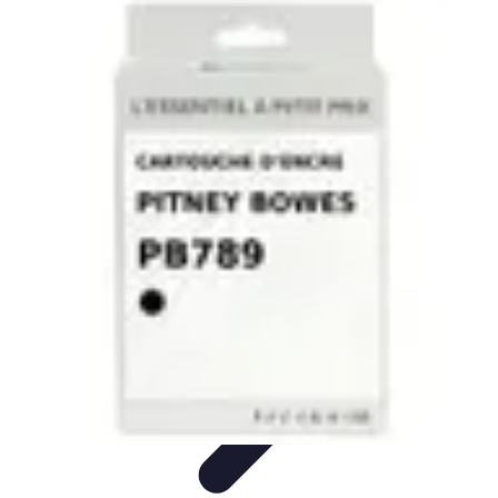
Connect Belgium
Objets Connectés
Guides et Tutoriels
Sécurité des objets
connectés
Tendances
Objets connectés
Connect Belgium