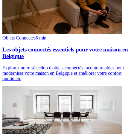
Objets Connectés
5
min
Les objets connectés essentiels pour votre maison en
Belgique
Explorez notre sélection d'objets connectés incontournables pour
moderniser votre maison en Belgique et améliorer votre confort
quotidien.