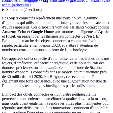
connectés en Belgique {#faq}
Glossaire {#glossaire}
Checklist avant
achat {#checklist}
Sommaire
(
7
sections
)
Les objets connectés représentent une toute nouvelle gamme
d'appareils qui utilisent Internet pour interagir avec les utilisateurs et
d'autres appareils. Ces dispositifs vont des assistants vocaux comme
Amazon Echo
et
Google Home
aux montres intelligentes d'
Apple
et
Fitbit
, en passant par les thermostats connectés de
Nest
. En
Belgique, le marché des objets connectés a connu une évolution
rapide, particulièrement depuis 2020, et a attiré l’attention de
nombreux consommateurs soucieux de la technologie.
Ces appareils ont la capacité d'automatiser certaines tâches dans nos
foyers, d'améliorer l'efficacité énergétique, et de nous fournir des
données précieuses sur notre santé. Selon une étude de
Statista
, le
nombre d'appareils connectés dans le monde devrait atteindre près
de 30 milliards d'ici 2030. En Belgique, ce secteur connaît
également une forte croissance, avec une augmentation notable de
l'adoption des technologies intelligentes par les utilisateurs.
L'impact des objets connectés est loin d'être négligeable. Ils
permettent non seulement d'améliorer la qualité de vie à la maison,
mais contribuent également à rendre les villes plus intelligentes pour
répondre aux défis urbains. Les innovations continuent d'apparaître,
ce qui souligne l'importance de comprendre en profondeur ces