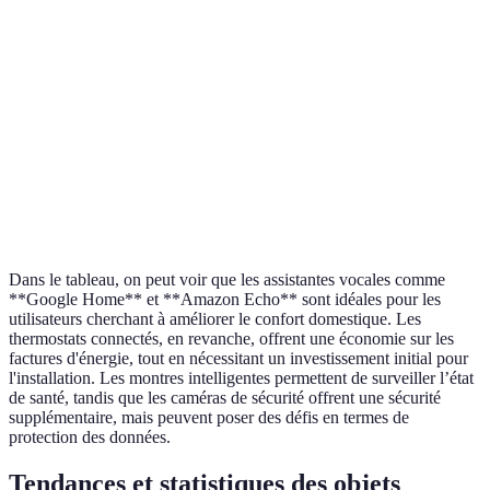
d'énergie,
d'installation
150 
connectés
programmables
initial
Suivi de la
Autonomie
Montres intelligentes
santé,
150 
limitée
notifications
Surveillance à
Risque de
Caméras de sécurité
distance,
100 
piratage
alertes
Dans le tableau, on peut voir que les assistantes vocales comme
**Google Home** et **Amazon Echo** sont idéales pour les
utilisateurs cherchant à améliorer le confort domestique. Les
thermostats connectés, en revanche, offrent une économie sur les
factures d'énergie, tout en nécessitant un investissement initial pour
l'installation. Les montres intelligentes permettent de surveiller l’état
de santé, tandis que les caméras de sécurité offrent une sécurité
supplémentaire, mais peuvent poser des défis en termes de
protection des données.
Tendances et statistiques des objets