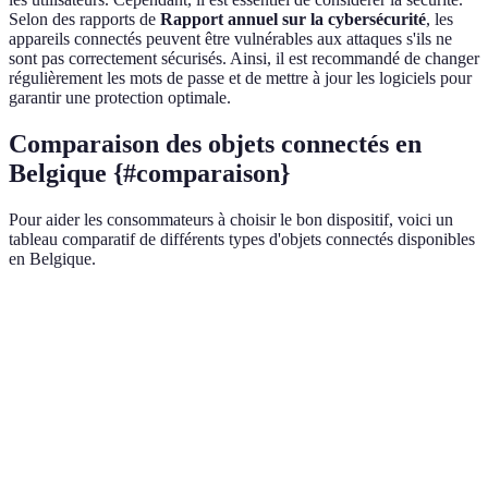
Selon des rapports de
Rapport annuel sur la cybersécurité
, les
appareils connectés peuvent être vulnérables aux attaques s'ils ne
sont pas correctement sécurisés. Ainsi, il est recommandé de changer
régulièrement les mots de passe et de mettre à jour les logiciels pour
garantir une protection optimale.
Comparaison des objets connectés en
Belgique {#comparaison}
Pour aider les consommateurs à choisir le bon dispositif, voici un
tableau comparatif de différents types d'objets connectés disponibles
en Belgique.
Type d'objet connecté
Avantages
Inconvénients
Pri
Contrôle vocal,
Confidentialité
Assistants vocaux
intégration
100 
en jeu
facile
Économie
Coût
Thermostats