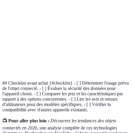
Terme
Définition
Objet
Appareil qui se connecte à Internet pour
connecté
échanger des données.
IoT (Internet
Réseau d'objets physiques qui sont intégrés à des
of Things)
technologies pour interagir.
Dispositif qui détecte et mesure des données
Capteur
environnementales.
## Checklist avant achat {#checklist} - [ ] Déterminer l'usage prévu
de l'objet connecté. - [ ] Évaluer la sécurité des données pour
l'appareil choisi. - [ ] Comparer les prix et les caractéristiques par
rapport à des options concurrentes. - [ ] Lire les avis et retours
d'utilisateurs pour des modèles spécifiques. - [ ] Vérifier la
compatibilité avec d'autres appareils existants.
📺 Pour aller plus loin :
Découvrez les tendances des objets
connectés en 2026
, une analyse complète de ces technologies