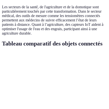
Les secteurs de la santé, de l'agriculture et de la domotique sont
particulièrement touchés par cette transformation. Dans le secteur
médical, des outils de mesure comme les tensiomètres connectés
permettent aux médecins de suivre efficacement l’état de leurs
patients à distance. Quant à l’agriculture, des capteurs IoT aident à
optimiser l'usage de l'eau et des engrais, participant ainsi à une
agriculture durable.
Tableau comparatif des objets connectés
Critère
Thermostat intelligent
Montre connectée
Ca
Coût
150 - 300 €
200 - 800 €
10
Automatisation du
Utilisation
Suivi de la santé
Su
chauffage
Connectivité
Wi-Fi/Bluetooth
Bluetooth
Wi
Facilité