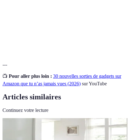
Technologie dédiée à l'automatisation de la
Domotique
maison via des systèmes connectés.
Protocoles de
Méthodes utilisées pour permettre aux appareils
communication
de communiquer entre eux via Internet.
---
📺
Pour aller plus loin :
30 nouvelles sorties de gadgets sur
Amazon que tu n’as jamais vues (2026)
sur YouTube
Articles similaires
Continuez votre lecture