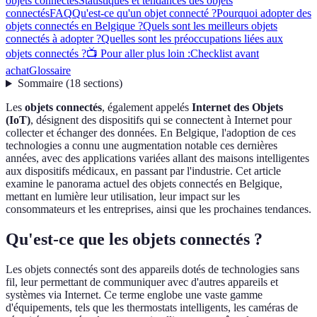
objets connectés
Statistiques et tendances des objets
connectés
FAQ
Qu'est-ce qu'un objet connecté ?
Pourquoi adopter des
objets connectés en Belgique ?
Quels sont les meilleurs objets
connectés à adopter ?
Quelles sont les préoccupations liées aux
objets connectés ?
📺 Pour aller plus loin :
Checklist avant
achat
Glossaire
Sommaire
(
18
sections
)
Les
objets connectés
, également appelés
Internet des Objets
(IoT)
, désignent des dispositifs qui se connectent à Internet pour
collecter et échanger des données. En Belgique, l'adoption de ces
technologies a connu une augmentation notable ces dernières
années, avec des applications variées allant des maisons intelligentes
aux dispositifs médicaux, en passant par l'industrie. Cet article
examine le panorama actuel des objets connectés en Belgique,
mettant en lumière leur utilisation, leur impact sur les
consommateurs et les entreprises, ainsi que les prochaines tendances.
Qu'est-ce que les objets connectés ?
Les objets connectés sont des appareils dotés de technologies sans
fil, leur permettant de communiquer avec d'autres appareils et
systèmes via Internet. Ce terme englobe une vaste gamme
d'équipements, tels que les thermostats intelligents, les caméras de