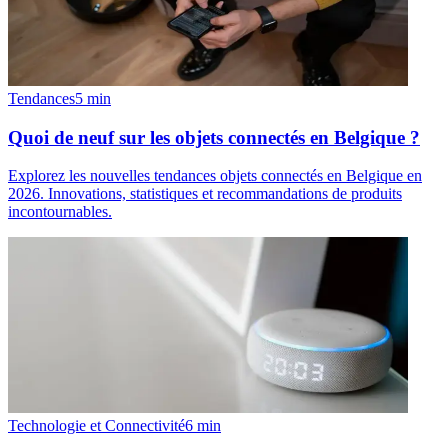
Tendances
5
min
Quoi de neuf sur les objets connectés en Belgique ?
Explorez les nouvelles tendances objets connectés en Belgique en
2026. Innovations, statistiques et recommandations de produits
incontournables.
Technologie et Connectivité
6
min