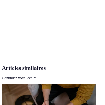
Terme
Définition
Consultation médicale à distance via un moyen
Téléconsulation
de communication électronique.
Utilisation des technologies numériques pour
E-santé
améliorer la santé individuelle et collective.
Technologie utilisé pour sécuriser les
Cryptage
informations échangées en ligne.
Articles similaires
Continuez votre lecture