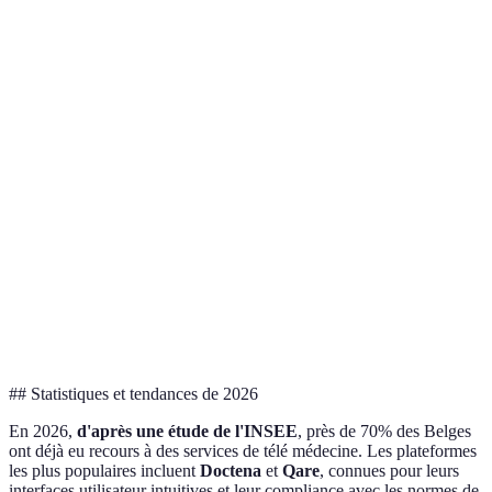
Haute, surtout
Variable, limitée par la
Accessibilité
en zones
—
distance
rurales
Interaction
Moyenne
Haute
—
directe
Temps
Réduit
Peut être long
—
d'attente
Variable, souvent plus
Coût
Modéré
—
élevé
## Statistiques et tendances de 2026
En 2026,
d'après une étude de l'INSEE
, près de 70% des Belges
ont déjà eu recours à des services de télé médecine. Les plateformes
les plus populaires incluent
Doctena
et
Qare
, connues pour leurs
interfaces utilisateur intuitives et leur compliance avec les normes de