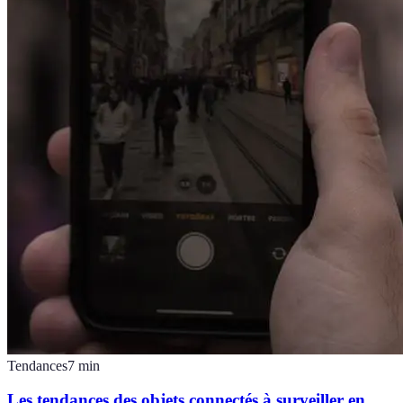
Tendances
7
min
Les tendances des objets connectés à surveiller en