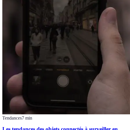
Tendances
7
min
Les tendances des objets connectés à surveiller en